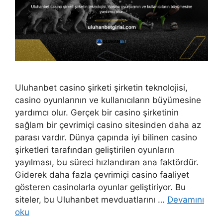
Uluhanbet casino şirketi şirketin teknolojisi,
casino oyunlarının ve kullanıcıların büyümesine
yardımcı olur. Gerçek bir casino şirketinin
sağlam bir çevrimiçi casino sitesinden daha az
parası vardır. Dünya çapında iyi bilinen casino
şirketleri tarafından geliştirilen oyunların
yayılması, bu süreci hızlandıran ana faktördür.
Giderek daha fazla çevrimiçi casino faaliyet
gösteren casinolarla oyunlar geliştiriyor. Bu
siteler, bu Uluhanbet mevduatlarını …
Devamını
oku