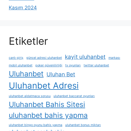
Kasım 2024
Etiketler
kayit uluhanbet
canlı giriş
güncel adresi uluhanbet
markası
mobil uluhanbet
poker güvenilirliği
tv oyunları
twitter uluhanbet
Uluhanbet
Uluhan Bet
Uluhanbet Adresi
uluhanbet aldatmaca sorusu
uluhanbet baccarat oyunları
Uluhanbet Bahis Sitesi
uluhanbet bahis yapma
uluhanbet bingo oyunu bahis yapma
uluhanbet bonus miktarı