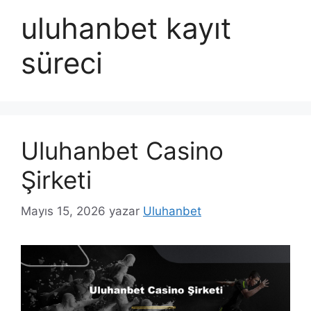
uluhanbet kayıt
süreci
Uluhanbet Casino
Şirketi
Mayıs 15, 2026
yazar
Uluhanbet