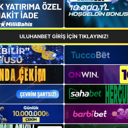
ULUHANBET GİRİŞ İÇİN TIKLAYINIZ!