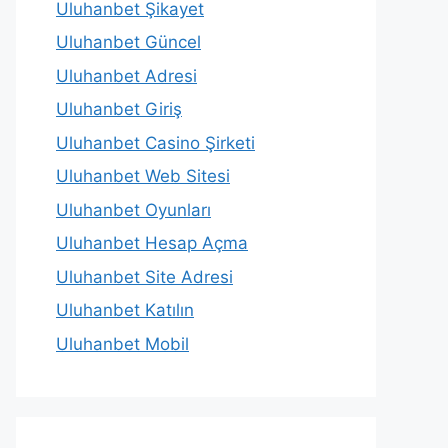
Uluhanbet Şikayet
Uluhanbet Güncel
Uluhanbet Adresi
Uluhanbet Giriş
Uluhanbet Casino Şirketi
Uluhanbet Web Sitesi
Uluhanbet Oyunları
Uluhanbet Hesap Açma
Uluhanbet Site Adresi
Uluhanbet Katılın
Uluhanbet Mobil