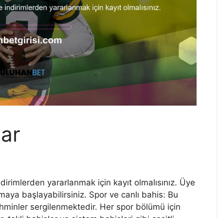
lar
indirimlerden yararlanmak için kayıt olmalısınız. Üye
maya başlayabilirsiniz. Spor ve canlı bahis: Bu
hminler sergilenmektedir. Her spor bölümü için