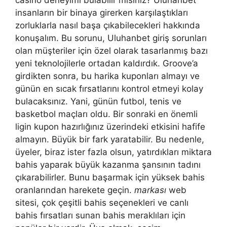
casino deneyimi bulabilir misiniz? Uluhanbet
insanların bir binaya girerken karşılaştıkları
zorluklarla nasıl başa çıkabilecekleri hakkında
konuşalım. Bu sorunu, Uluhanbet giriş sorunları
olan müşteriler için özel olarak tasarlanmış bazı
yeni teknolojilerle ortadan kaldırdık. Groove’a
girdikten sonra, bu harika kuponları almayı ve
günün en sıcak fırsatlarını kontrol etmeyi kolay
bulacaksınız. Yani, günün futbol, tenis ve
basketbol maçları oldu. Bir sonraki en önemli
ligin kupon hazırlığınız üzerindeki etkisini hafife
almayın. Büyük bir fark yaratabilir. Bu nedenle,
üyeler, biraz ister fazla olsun, yatırdıkları miktara
bahis yaparak büyük kazanma şansının tadını
çıkarabilirler. Bunu başarmak için yüksek bahis
oranlarından harekete geçin.
markası
web
sitesi, çok çeşitli bahis seçenekleri ve canlı
bahis fırsatları sunan bahis meraklıları için