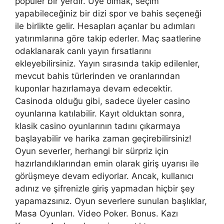
popüler bir yerdir. Üye olmak, seçim
yapabileceğiniz bir dizi spor ve bahis seçeneği
ile birlikte gelir. Hesapları açanlar bu adımları
yatırımlarına göre takip ederler. Maç saatlerine
odaklanarak canlı yayın fırsatlarını
ekleyebilirsiniz. Yayın sırasında takip edilenler,
mevcut bahis türlerinden ve oranlarından
kuponlar hazırlamaya devam edecektir.
Casinoda olduğu gibi, sadece üyeler casino
oyunlarına katılabilir. Kayıt olduktan sonra,
klasik casino oyunlarının tadını çıkarmaya
başlayabilir ve harika zaman geçirebilirsiniz!
Oyun severler, herhangi bir sürpriz için
hazırlandıklarından emin olarak giriş uyarısı ile
görüşmeye devam ediyorlar. Ancak, kullanıcı
adınız ve şifrenizle giriş yapmadan hiçbir şey
yapamazsınız. Oyun severlere sunulan başlıklar,
Masa Oyunları. Video Poker. Bonus. Kazı