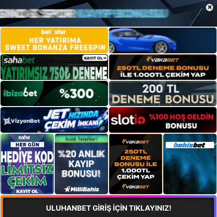
×
ULUHANBET GİRİŞ İÇİN TIKLAYINIZ!