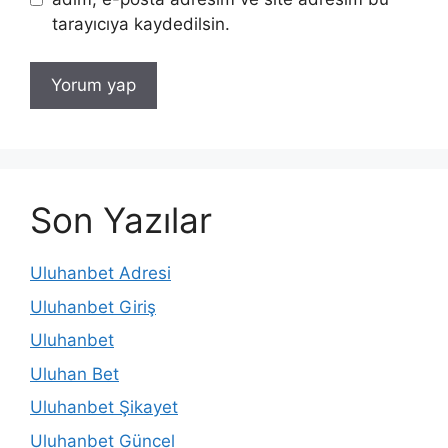
tarayıcıya kaydedilsin.
Son Yazılar
Uluhanbet Adresi
Uluhanbet Giriş
Uluhanbet
Uluhan Bet
Uluhanbet Şikayet
Uluhanbet Güncel