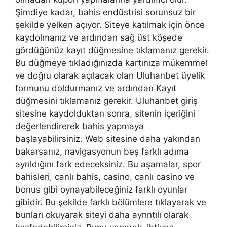
Şimdiye kadar, bahis endüstrisi sorunsuz bir
şekilde yelken açıyor. Siteye katılmak için önce
kaydolmanız ve ardından sağ üst köşede
gördüğünüz kayıt düğmesine tıklamanız gerekir.
Bu düğmeye tıkladığınızda kartınıza mükemmel
ve doğru olarak açılacak olan Uluhanbet üyelik
formunu doldurmanız ve ardından Kayıt
düğmesini tıklamanız gerekir. Uluhanbet giriş
sitesine kaydolduktan sonra, sitenin içeriğini
değerlendirerek bahis yapmaya
başlayabilirsiniz. Web sitesine daha yakından
bakarsanız, navigasyonun beş farklı adıma
ayrıldığını fark edeceksiniz. Bu aşamalar, spor
bahisleri, canlı bahis, casino, canlı casino ve
bonus gibi oynayabileceğiniz farklı oyunlar
gibidir. Bu şekilde farklı bölümlere tıklayarak ve
bunları okuyarak siteyi daha ayrıntılı olarak