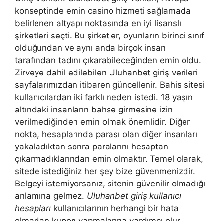
konseptinde emin casino hizmeti sağlamada
belirlenen altyapı noktasında en iyi lisanslı
şirketleri seçti. Bu şirketler, oyunların birinci sınıf
olduğundan ve aynı anda birçok insan
tarafından tadını çıkarabileceğinden emin oldu.
Zirveye dahil edilebilen Uluhanbet giriş verileri
sayfalarımızdan itibaren güncellenir. Bahis sitesi
kullanıcılardan iki farklı neden istedi. 18 yaşın
altındaki insanların bahse girmesine izin
verilmediğinden emin olmak önemlidir. Diğer
nokta, hesaplarında parası olan diğer insanları
yakaladıktan sonra paralarını hesaptan
çıkarmadıklarından emin olmaktır. Temel olarak,
sitede istediğiniz her şey bize güvenmenizdir.
Belgeyi istemiyorsanız, sitenin güvenilir olmadığı
anlamına gelmez.
Uluhanbet giriş kullanıcı
hesapları
kullanıcılarının herhangi bir hata
olmadan kupon yapmalarına yardımcı olur.