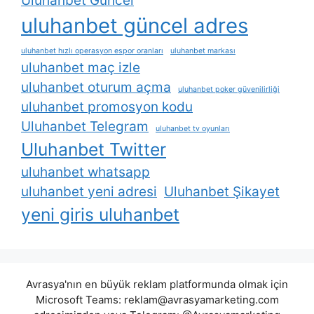
Uluhanbet Güncel
uluhanbet güncel adres
uluhanbet hızlı operasyon espor oranları
uluhanbet markası
uluhanbet maç izle
uluhanbet oturum açma
uluhanbet poker güvenilirliği
uluhanbet promosyon kodu
Uluhanbet Telegram
uluhanbet tv oyunları
Uluhanbet Twitter
uluhanbet whatsapp
uluhanbet yeni adresi
Uluhanbet Şikayet
yeni giris uluhanbet
Avrasya'nın en büyük reklam platformunda olmak için
Microsoft Teams:
reklam@avrasyamarketing.com