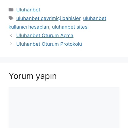
Kategoriler
Uluhanbet
Etiketler
uluhanbet çevrimiçi bahisler
,
uluhanbet
kullanıcı hesapları
,
uluhanbet sitesi
Uluhanbet Oturum Açma
Uluhanbet Oturum Protokolü
Yorum yapın
Yorum