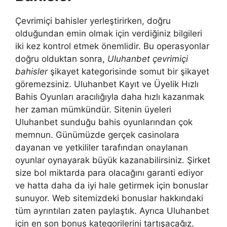
Çevrimiçi bahisler yerleştirirken, doğru
olduğundan emin olmak için verdiğiniz bilgileri
iki kez kontrol etmek önemlidir. Bu operasyonlar
doğru olduktan sonra,
Uluhanbet çevrimiçi
bahisler
şikayet kategorisinde somut bir şikayet
göremezsiniz. Uluhanbet Kayıt ve Üyelik Hızlı
Bahis Oyunları aracılığıyla daha hızlı kazanmak
her zaman mümkündür. Sitenin üyeleri
Uluhanbet sunduğu bahis oyunlarından çok
memnun. Günümüzde gerçek casinolara
dayanan ve yetkililer tarafından onaylanan
oyunlar oynayarak büyük kazanabilirsiniz. Şirket
size bol miktarda para olacağını garanti ediyor
ve hatta daha da iyi hale getirmek için bonuslar
sunuyor. Web sitemizdeki bonuslar hakkındaki
tüm ayrıntıları zaten paylaştık. Ayrıca Uluhanbet
için en son bonus kategorilerini tartışacağız.