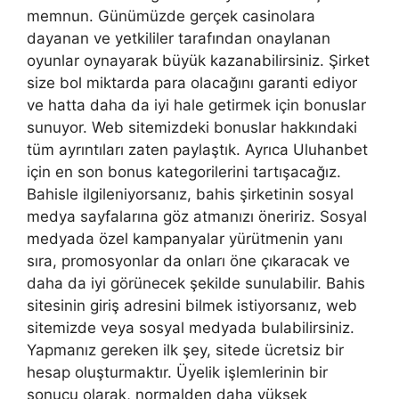
memnun. Günümüzde gerçek casinolara
dayanan ve yetkililer tarafından onaylanan
oyunlar oynayarak büyük kazanabilirsiniz. Şirket
size bol miktarda para olacağını garanti ediyor
ve hatta daha da iyi hale getirmek için bonuslar
sunuyor. Web sitemizdeki bonuslar hakkındaki
tüm ayrıntıları zaten paylaştık. Ayrıca Uluhanbet
için en son bonus kategorilerini tartışacağız.
Bahisle ilgileniyorsanız, bahis şirketinin sosyal
medya sayfalarına göz atmanızı öneririz. Sosyal
medyada özel kampanyalar yürütmenin yanı
sıra, promosyonlar da onları öne çıkaracak ve
daha da iyi görünecek şekilde sunulabilir. Bahis
sitesinin giriş adresini bilmek istiyorsanız, web
sitemizde veya sosyal medyada bulabilirsiniz.
Yapmanız gereken ilk şey, sitede ücretsiz bir
hesap oluşturmaktır. Üyelik işlemlerinin bir
sonucu olarak, normalden daha yüksek