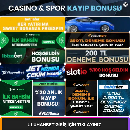
×
ULUHANBET GİRİŞ İÇİN TIKLAYINIZ!