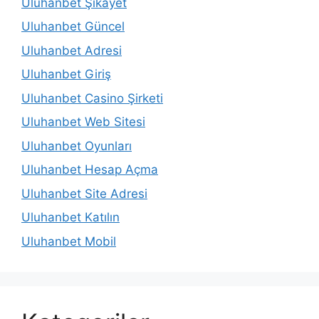
Uluhanbet Şikayet
Uluhanbet Güncel
Uluhanbet Adresi
Uluhanbet Giriş
Uluhanbet Casino Şirketi
Uluhanbet Web Sitesi
Uluhanbet Oyunları
Uluhanbet Hesap Açma
Uluhanbet Site Adresi
Uluhanbet Katılın
Uluhanbet Mobil