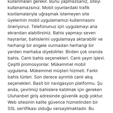
kullanmaları gerekir. Bunu yapmazsanız, siteyi
kullanamazsınız. Mobil oyunlardaki trafik
kısıtlamalarıyla uğraşmak istemeyen site
üyelerinin mobil uygulamamızı kullanmasını
öneriyoruz. Telefonunuz için uygulamayı ana
ekrandan alabilirsiniz. Bahis yapmayı seven
hayranlar, bahislerini uygulamaya aktarabilir ve
herhangi bir engele vurmadan herhangi bir
yerden merhaba diyebilirler. Birden çok oranda
bahis. Canlı bahis seçenekleri. Canlı yayın işlevi.
Çeşitli promosyonlar. Mükemmel mobil
uygulama. Mükemmel müşteri hizmeti. Farklı
bahis türleri. Son derece ayrıntılı canlı akış
seçenekleri. Basit bir navigasyon platformu. Şu
anda, çevrimiçi bahislere katılmak için gereken
Uluhanbet giriş adresinde güvenlik açığı yoktur.
Web sitesinin kalite güvence hizmetinden bir
SSL sertifikası olduğu varsayılmaktadır. Bu