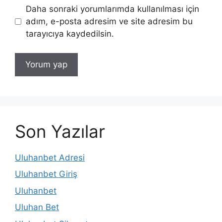
Daha sonraki yorumlarımda kullanılması için
adım, e-posta adresim ve site adresim bu
tarayıcıya kaydedilsin.
Son Yazılar
Uluhanbet Adresi
Uluhanbet Giriş
Uluhanbet
Uluhan Bet