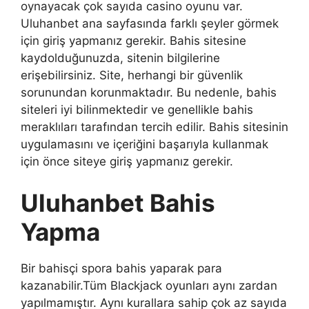
oynayacak çok sayıda casino oyunu var.
Uluhanbet ana sayfasında farklı şeyler görmek
için giriş yapmanız gerekir. Bahis sitesine
kaydolduğunuzda, sitenin bilgilerine
erişebilirsiniz. Site, herhangi bir güvenlik
sorunundan korunmaktadır. Bu nedenle, bahis
siteleri iyi bilinmektedir ve genellikle bahis
meraklıları tarafından tercih edilir. Bahis sitesinin
uygulamasını ve içeriğini başarıyla kullanmak
için önce siteye giriş yapmanız gerekir.
Uluhanbet Bahis
Yapma
Bir bahisçi spora bahis yaparak para
kazanabilir.Tüm Blackjack oyunları aynı zardan
yapılmamıştır. Aynı kurallara sahip çok az sayıda