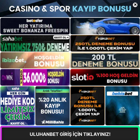
×
ULUHANBET GİRİŞ İÇİN TIKLAYINIZ!