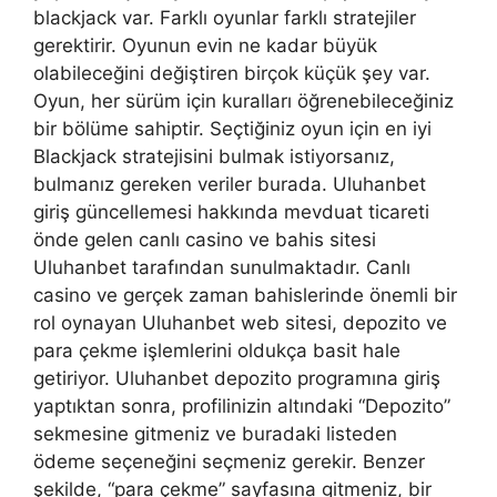
blackjack var. Farklı oyunlar farklı stratejiler
gerektirir. Oyunun evin ne kadar büyük
olabileceğini değiştiren birçok küçük şey var.
Oyun, her sürüm için kuralları öğrenebileceğiniz
bir bölüme sahiptir. Seçtiğiniz oyun için en iyi
Blackjack stratejisini bulmak istiyorsanız,
bulmanız gereken veriler burada. Uluhanbet
giriş güncellemesi hakkında mevduat ticareti
önde gelen canlı casino ve bahis sitesi
Uluhanbet tarafından sunulmaktadır. Canlı
casino ve gerçek zaman bahislerinde önemli bir
rol oynayan Uluhanbet web sitesi, depozito ve
para çekme işlemlerini oldukça basit hale
getiriyor. Uluhanbet depozito programına giriş
yaptıktan sonra, profilinizin altındaki “Depozito”
sekmesine gitmeniz ve buradaki listeden
ödeme seçeneğini seçmeniz gerekir. Benzer
şekilde, “para çekme” sayfasına gitmeniz, bir