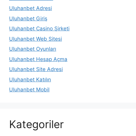
Uluhanbet Adresi
Uluhanbet Giriş
Uluhanbet Casino Şirketi
Uluhanbet Web Sitesi
Uluhanbet Oyunları
Uluhanbet Hesap Açma
Uluhanbet Site Adresi
Uluhanbet Katılın
Uluhanbet Mobil
Kategoriler