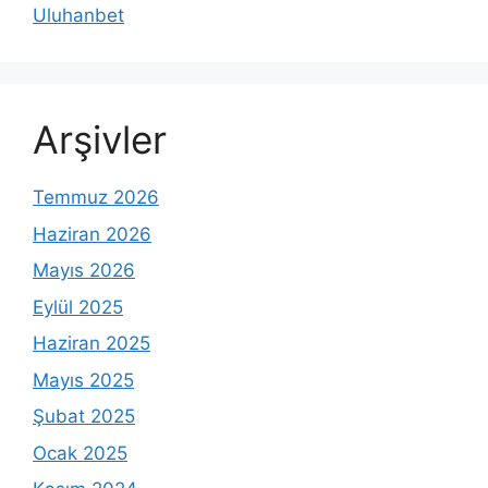
Uluhanbet
Arşivler
Temmuz 2026
Haziran 2026
Mayıs 2026
Eylül 2025
Haziran 2025
Mayıs 2025
Şubat 2025
Ocak 2025