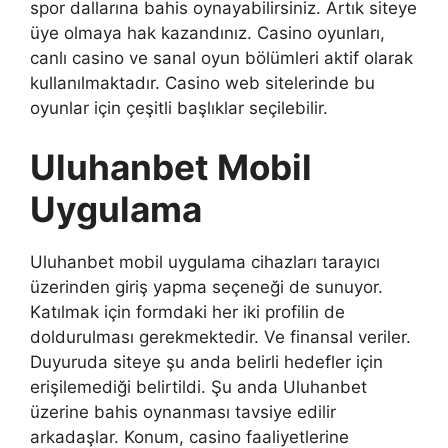
spor dallarına bahis oynayabilirsiniz. Artık siteye
üye olmaya hak kazandınız. Casino oyunları,
canlı casino ve sanal oyun bölümleri aktif olarak
kullanılmaktadır. Casino web sitelerinde bu
oyunlar için çeşitli başlıklar seçilebilir.
Uluhanbet Mobil
Uygulama
Uluhanbet mobil uygulama cihazları tarayıcı
üzerinden giriş yapma seçeneği de sunuyor.
Katılmak için formdaki her iki profilin de
doldurulması gerekmektedir. Ve finansal veriler.
Duyuruda siteye şu anda belirli hedefler için
erişilemediği belirtildi. Şu anda Uluhanbet
üzerine bahis oynanması tavsiye edilir
arkadaşlar. Konum, casino faaliyetlerine