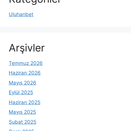
Uluhanbet
Arşivler
Temmuz 2026
Haziran 2026
Mayıs 2026
Eylül 2025
Haziran 2025
Mayıs 2025
Şubat 2025