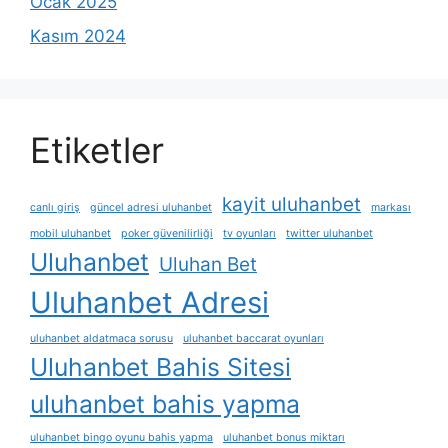
Ocak 2025
Kasım 2024
Etiketler
kayit uluhanbet
canlı giriş
güncel adresi uluhanbet
markası
mobil uluhanbet
poker güvenilirliği
tv oyunları
twitter uluhanbet
Uluhanbet
Uluhan Bet
Uluhanbet Adresi
uluhanbet aldatmaca sorusu
uluhanbet baccarat oyunları
Uluhanbet Bahis Sitesi
uluhanbet bahis yapma
uluhanbet bingo oyunu bahis yapma
uluhanbet bonus miktarı